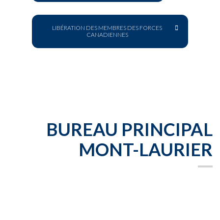
LIBÉRATION DES MEMBRES DES FORCES
CANADIENNES
BUREAU PRINCIPAL
MONT-LAURIER
789, rue de la
Madone
Mont-Laurier (Québec) J9L 1T3
Tél.: 819 440-3091