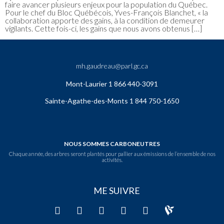
faire avancer plusieurs enjeux pour la population du Québec.
Pour le chef du Bloc Québécois, Yves-François Blanchet, « la
collaboration apporte des gains, à la condition de demeurer
vigilants. Cette fois-ci, les gains que nous avons obtenus […]
mh.gaudreau@parl.gc.ca
Mont-Laurier 1 866 440-3091
Sainte-Agathe-des-Monts 1 844 750-1650
NOUS SOMMES CARBONEUTRES
Chaque année, des arbres seront plantés pour pallier aux émissions de l’ensemble de nos
activités.
ME SUIVRE