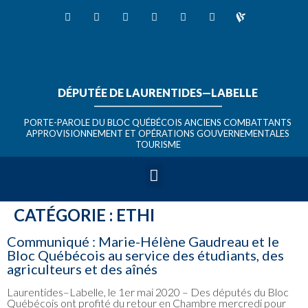
DÉPUTÉE DE LAURENTIDES—LABELLE
_______________________________
PORTE-PAROLE DU BLOC QUÉBÉCOIS ANCIENS COMBATTANTS
APPROVISIONNEMENT ET OPÉRATIONS GOUVERNEMENTALES
TOURISME
CATÉGORIE :
ETHI
Communiqué : Marie-Hélène Gaudreau et le
Bloc Québécois au service des étudiants, des
agriculteurs et des aînés
Laurentides–Labelle, le 1er mai 2020 – Des députés du Bloc
Québécois ont profité du retour en Chambre mercredi pour