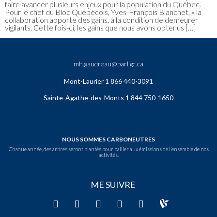
faire avancer plusieurs enjeux pour la population du Québec.
Pour le chef du Bloc Québécois, Yves-François Blanchet, « la
collaboration apporte des gains, à la condition de demeurer
vigilants. Cette fois-ci, les gains que nous avons obtenus […]
mh.gaudreau@parl.gc.ca
Mont-Laurier 1 866 440-3091
Sainte-Agathe-des-Monts 1 844 750-1650
NOUS SOMMES CARBONEUTRES
Chaque année, des arbres seront plantés pour pallier aux émissions de l’ensemble de nos
activités.
ME SUIVRE