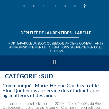
DÉPUTÉE DE LAURENTIDES—LABELLE
_______________________________
PORTE-PAROLE DU BLOC QUÉBÉCOIS ANCIENS COMBATTANTS
APPROVISIONNEMENT ET OPÉRATIONS GOUVERNEMENTALES
TOURISME
CATÉGORIE :
SUD
Communiqué : Marie-Hélène Gaudreau et le
Bloc Québécois au service des étudiants, des
agriculteurs et des aînés
Laurentides–Labelle, le 1er mai 2020 – Des députés du Bloc
Québécois ont profité du retour en Chambre mercredi pour