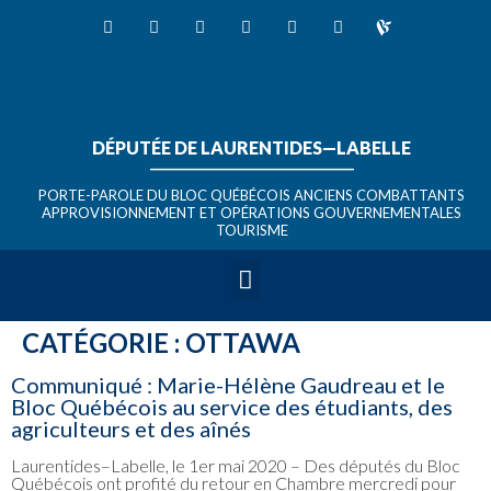
DÉPUTÉE DE LAURENTIDES—LABELLE
_______________________________
PORTE-PAROLE DU BLOC QUÉBÉCOIS ANCIENS COMBATTANTS
APPROVISIONNEMENT ET OPÉRATIONS GOUVERNEMENTALES
TOURISME
CATÉGORIE :
OTTAWA
Communiqué : Marie-Hélène Gaudreau et le
Bloc Québécois au service des étudiants, des
agriculteurs et des aînés
Laurentides–Labelle, le 1er mai 2020 – Des députés du Bloc
Québécois ont profité du retour en Chambre mercredi pour