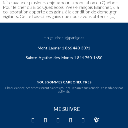
faire avancer plusieurs enjeux pour la population du Québec.
Pour le chef du Bloc Québécois, Yves-François Blanchet, « la
collaboration apporte des gains, à la condition de demeurer
vigilants. Cette fois-ci, les gains que nous avons obtenus […]
mh.gaudreau@parl.gc.ca
Mont-Laurier 1 866 440-3091
Sainte-Agathe-des-Monts 1 844 750-1650
NOUS SOMMES CARBONEUTRES
Chaque année, des arbres seront plantés pour pallier aux émissions de l’ensemble de nos
activités.
ME SUIVRE